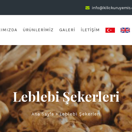
info@kilickuruyemis
IMIZDA
ÜRÜNLERIMIZ
GALERI
İLETIŞIM
Leblebi Şekerleri
Ana Sayfa
>
Leblebi Şekerleri