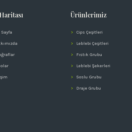
 Haritası
Ürünlerimiz
 Sayfa
Cips Çeşitleri
kımızda
Leblebi Çeşitleri
oğraflar
Fıstık Grubu
eolar
Leblebi Şekerleri
işim
Soslu Grubu
Draje Grubu