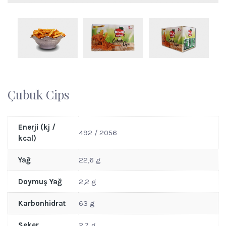
Çubuk Cips
Enerji (kj /
492 / 2056
kcal)
Yağ
22,6 g
Doymuş Yağ
2,2 g
Karbonhidrat
63 g
Şeker
2,7 g